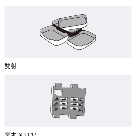
雙射
電木 & LCP