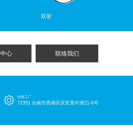
双射
频中心
联络我们
台南工厂
72351 台南市西港区庆安里中洲21-6号