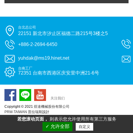
台北总公司
22151 新北市汐止区福德二路215号3楼之5
+886-2-2694-6450
yuhdak@ms19.hinet.net
台南工厂
72351 台南市西港区庆安里中洲21-6号
关注我们
Copyright © 2021
煜達機械股份有限公司
PRM-TAIWAN
普拉瑞斯
設計
若您滚动页面，
则表示您允许使用所有第三方服务
✓ 允许全部
自定义