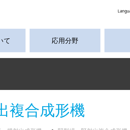
Langu
いて
応用分野
出複合成形機