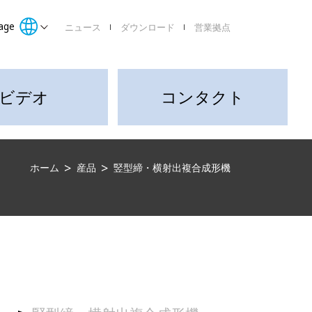
age
ニュース
ダウンロード
営業拠点
ビデオ
コンタクト
ホーム
産品
竪型締・横射出複合成形機