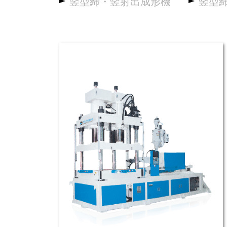
竪型締・竪射出成形機
竪型