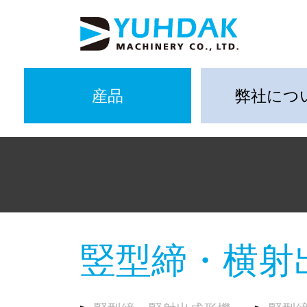
産品
弊社につ
竪型締・横射