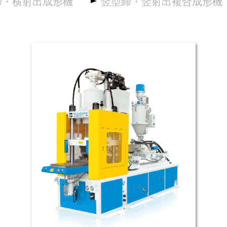
締・横射出成形機
竪型締・竪射出複合成形機