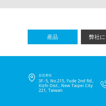
産品
弊社に
台北本社
3F.-5, No.215, Fude 2nd Rd.,
Xizhi Dist., New Taipei City
221, Taiwan