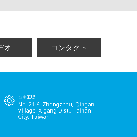
デオ
コンタクト
台南工場
No. 21-6, Zhongzhou, Qingan
Village, Xigang Dist., Tainan
City, Taiwan