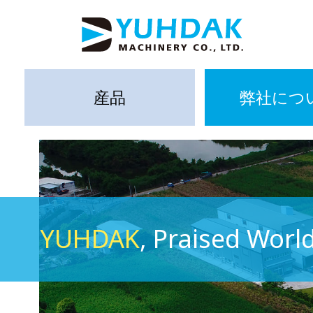
産品
弊社につ
YUHDAK
, Praised Worl