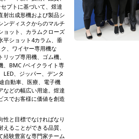
ンセプトに基づいて、煜達
直射出成形機および製品シ
シンディスクからのマルチ
ショット、カラムクローズ
水平ショット4カラム、垂
スク、ワイヤー専用機な
トリップ専用機、ゴム機、
、BMC /ベイクライト専
LED、ジッパー、デンタ
用途自動車、医療、電子機
アなどの幅広い用途。煜達
ビスでお客様に価値を創造
向性と目標でなければなり
耐えることができる品質、
て経験豊富な専門家チーム