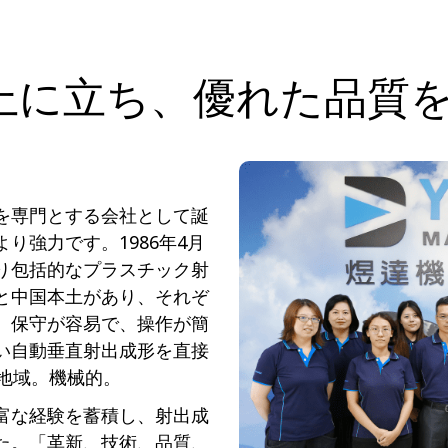
上に立ち、優れた品質
を専門とする会社として誕
り強力です。1986年4月
り包括的なプラスチック射
と中国本土があり、それぞ
、保守が容易で、操作が簡
い自動垂直射出成形を直接
地域。機械的。
富な経験を蓄積し、射出成
た。「革新、技術、品質、