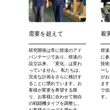
需要を超えて
着
研究開発は常に煜達のアド
煜達
バンテージであり、煜達の
に参
設立以来、「変化」は変わ
技術
っていません。 私たちは、
ーし
完全な計画をさらに検討す
がお
ることに慣れています。お
ます
客様が変更を希望する限
で信
り、お客様に合わせて独自
す。
の戦闘機タイプを調整し、
お客様のニーズを満たす、