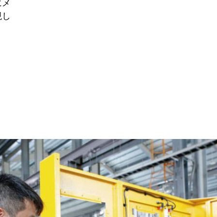
にメ
現し