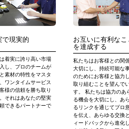
実で現実的
お互いに有利なこ
を達成する
は着実に誇り高い市場
私たちはお客様との関
入し、プロのチームが
大切にし、持続可能な
と素材の特性をマスタ
のためにお客様と協力
、ワンタイムサービス
取り組むことを望んで
客様の信頼を勝ち取り
す。 私たちは協力のあ
。それはあなたの堅実
る機会を大切にし、あ
頼できるパートナーで
るリンクを通じてプロ
を伝え、あらゆる交換
ィードバックから進化