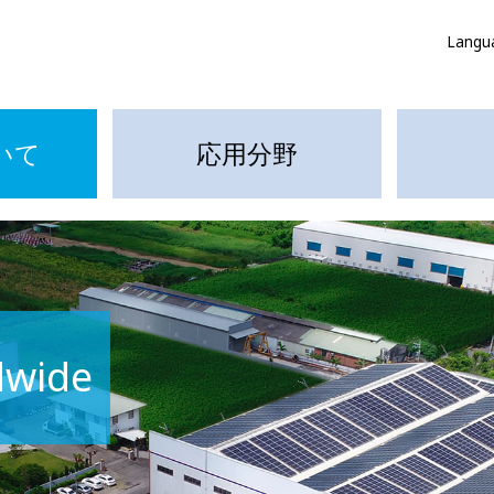
Langu
いて
応用分野
dwide