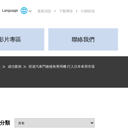
Language
最新消息
下載專區
行銷區域
影片專區
聯絡我們
息
成功案例
煜達汽車門條接角專用機 打入日本車用市場
分類