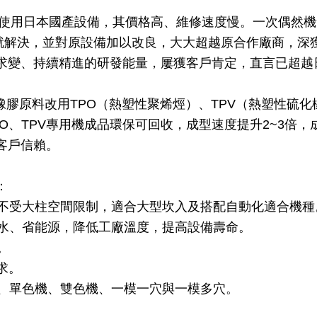
戶原使用日本國產設備，其價格高、維修速度慢。一次偶然
週就解決，並對原設備加以改良，大大超越原合作廠商，深
求變、持續精進的研發能量，屢獲客戶肯定，直言已超越
橡膠原料改用TPO（熱塑性聚烯烴）、TPV（熱塑性硫
O、TPV專用機成品環保可回收，成型速度提升2~3倍
客戶信賴。
：
，不受大柱空間限制，適合大型坎入及搭配自動化適合機種
省水、省能源，降低工廠溫度，提高設備壽命。
。
求。
式、單色機、雙色機、一模一穴與一模多穴。