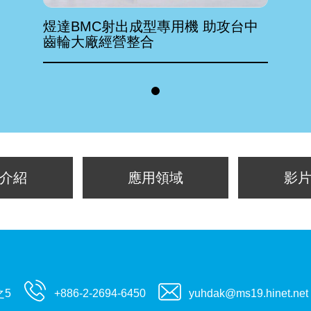
煜達BMC射出成型專用機 助攻台中
齒輪大廠經營整合
介紹
應用領域
影
之5
+886-2-2694-6450
yuhdak@ms19.hinet.net