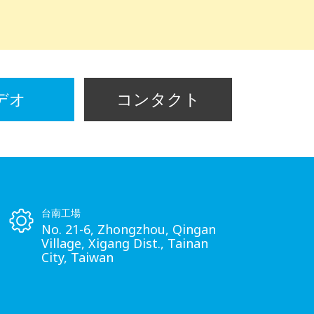
デオ
コンタクト
台南工場
No. 21-6, Zhongzhou, Qingan
Village, Xigang Dist., Tainan
City, Taiwan