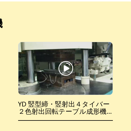
機
YD 竪型締・竪射出４タイバー
２色射出回転テーブル成形機
シリーズ