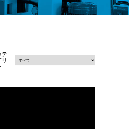
カテ
ゴリ
ー