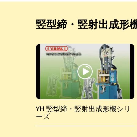
竪型締・竪射出成形
YH 竪型締・竪射出成形機シリ
ーズ