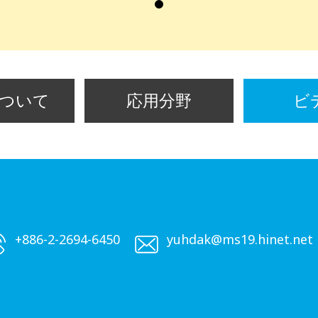
ついて
応用分野
ビ
+886-2-2694-6450
yuhdak@ms19.hinet.net