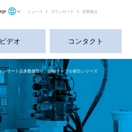
age
ニュース
ダウンロード
営業拠点
ビデオ
コンタクト
R インサート品多数個取り、回転テーブル射出シリーズ