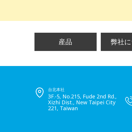
産品
弊社に
台北本社
3F.-5, No.215, Fude 2nd Rd.,
Xizhi Dist., New Taipei City
221, Taiwan