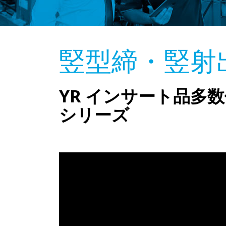
竪型締・竪射
YR インサート品多
シリーズ