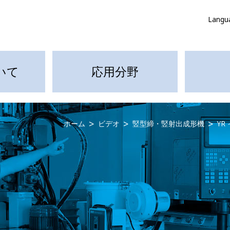
Langu
いて
応用分野
ホーム
ビデオ
竪型締・竪射出成形機
Y