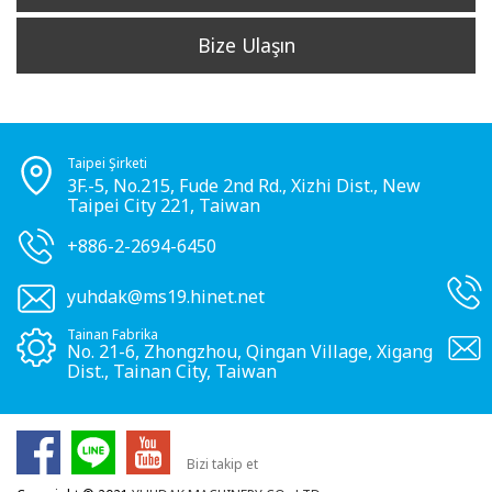
Bize Ulaşın
Taipei Şirketi
3F.-5, No.215, Fude 2nd Rd., Xizhi Dist., New
Taipei City 221, Taiwan
+886-2-2694-6450
yuhdak@ms19.hinet.net
Tainan Fabrika
No. 21-6, Zhongzhou, Qingan Village, Xigang
Dist., Tainan City, Taiwan
Bizi takip et