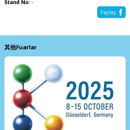
Stand No
: -
Paylaş:
其他Fuarlar