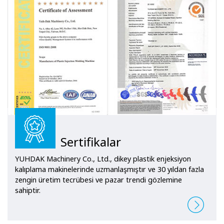
devinin üretim hattına katılan
YUHDAK, zorlu bir seçim sürecine
katılmak zorunda kaldı. Sonuçta
müşteri tarafından seçilmeden
önce, ilk turda Avrupalı, Amerikalı
ve Japon firmalara, ikinci turda Çinli
firmalara ve üçüncüde Tayvanlı
markalara karşı çıktı.
Sertifikalar
YUHDAK Machinery Co., Ltd., dikey plastik enjeksiyon
kalıplama makinelerinde uzmanlaşmıştır ve 30 yıldan fazla
zengin üretim tecrübesi ve pazar trendi gözlemine
sahiptir.