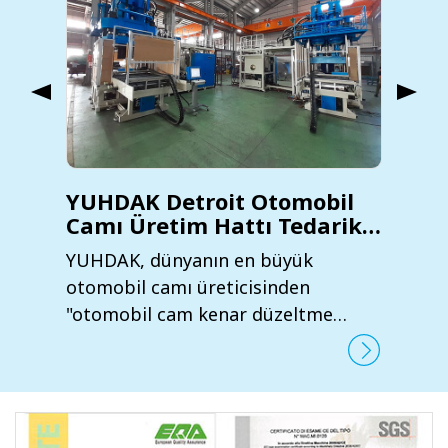
YUHDAK Detroit Otomobil
Camı Üretim Hattı Tedarik
Chai'sine Girdi
YUHDAK, dünyanın en büyük
otomobil camı üreticisinden
"otomobil cam kenar düzeltme
makinesi" sözleşme siparişlerini
aldıktan sonra, Amerikan otomobil
tedarik zincirine başarıyla girdi.
Detroit merkezli bir otomobil camı