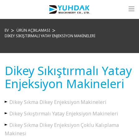
EV
ÜRÜN AÇIKLAMASI
DIKEY SIKIŞTIRMALI YATAY ENJEKSIYON MAKINELERI
Dikey Sıkıştırmalı Yatay
Enjeksiyon Makineleri
Dikey Sıkma Dikey Enjeksiyon Makineleri
Dikey Sıkıştırmalı Yatay Enjeksiyon Makineleri
Dikey Sıkma Dikey Enjeksiyon Çoklu Kalıplama
Makinesi