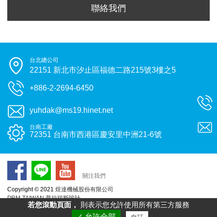
聯絡我們
台北總公司
22151 新北市汐止區福德二路215號3樓之5
+886-2-2694-6450
yuhdak@ms19.hinet.net
台南工廠
72351 台南市西港區慶安里中洲21-6號
關注我們
Copyright © 2021
煜達機械股份有限公司
PRM-TAIWAN
普拉瑞斯
設計
若您滾動頁面，
則表示您允許使用所有第三方服務
✓ 允許全部