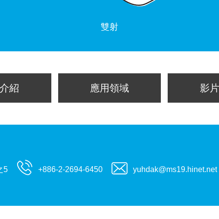
雙射
介紹
應用領域
影
之5
+886-2-2694-6450
yuhdak@ms19.hinet.net