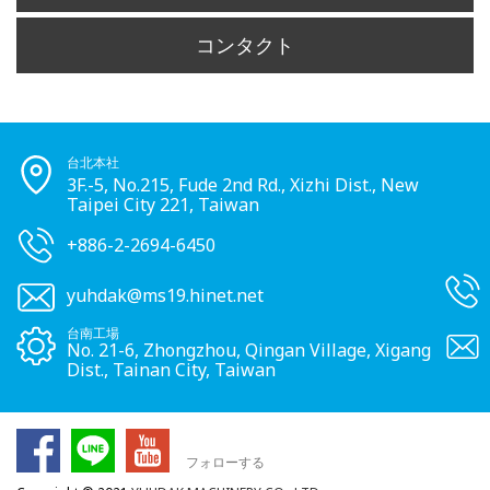
コンタクト
台北本社
3F.-5, No.215, Fude 2nd Rd., Xizhi Dist., New
Taipei City 221, Taiwan
+886-2-2694-6450
yuhdak@ms19.hinet.net
台南工場
No. 21-6, Zhongzhou, Qingan Village, Xigang
Dist., Tainan City, Taiwan
フォローする