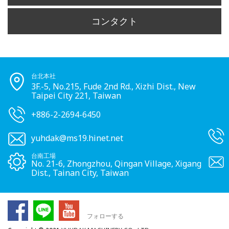
コンタクト
台北本社
3F.-5, No.215, Fude 2nd Rd., Xizhi Dist., New
Taipei City 221, Taiwan
+886-2-2694-6450
yuhdak@ms19.hinet.net
台南工場
No. 21-6, Zhongzhou, Qingan Village, Xigang
Dist., Tainan City, Taiwan
フォローする